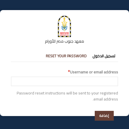
تجاوز
إلى
المحتوى
الرئيسي
معهد جنوب مصر للأورام
التبويبات
تسجيل الدخول
RESET YOUR PASSWORD
الأساسية
Username or email address
Password reset instructions will be sent to your registered
email address.