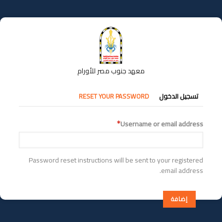
تجاوز
إلى
المحتوى
الرئيسي
معهد جنوب مصر للأورام
التبويبات
تسجيل الدخول
RESET YOUR PASSWORD
الأساسية
Username or email address
Password reset instructions will be sent to your registered
email address.