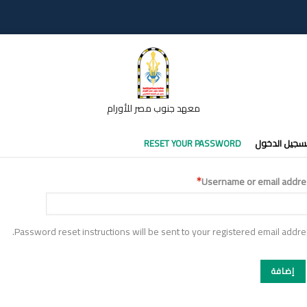
معهد جنوب مصر للأورام
تبويبات
سجيل الدخول
RESET YOUR PASSWORD
أساسية
Username or email addre
Password reset instructions will be sent to your registered email addre