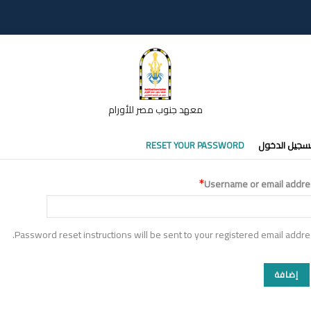
معهد جنوب مصر للأورام
تبويبات
سجيل الدخول
RESET YOUR PASSWORD
أساسية
Username or email addre
Password reset instructions will be sent to your registered email addre