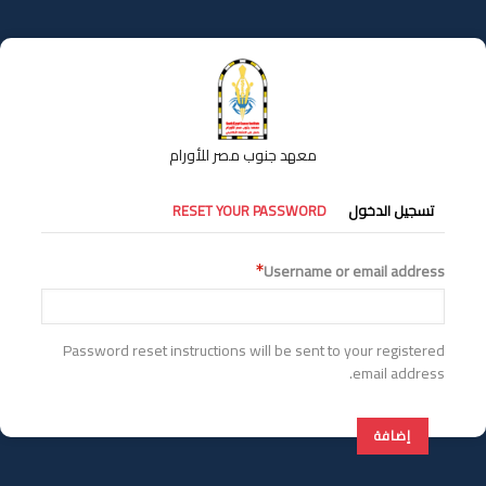
تجاوز
إلى
المحتوى
الرئيسي
معهد جنوب مصر للأورام
التبويبات
تسجيل الدخول
RESET YOUR PASSWORD
الأساسية
Username or email address
Password reset instructions will be sent to your registered
email address.