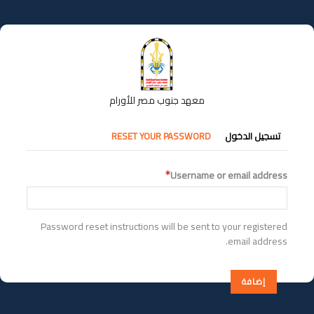
تجاوز
إلى
المحتوى
الرئيسي
معهد جنوب مصر للأورام
التبويبات
تسجيل الدخول
RESET YOUR PASSWORD
الأساسية
Username or email address
Password reset instructions will be sent to your registered
email address.