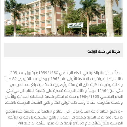
مرحبًا في كلية الزراعة
- بدأت الدراسة بالكلية في العام الجامعي 1959/1960م بقبول عدد 205
طالب وطالبة وتخرجت الدفعة الأولى عام 1963م وكان عدد الخريجين 82 طالباً
وطالبة وخرجت الكلية حتى الآن ستة وأربعون دفعة حيث بلغ عدد الخريجين
حتى الآن 14464 خريجاً. وكانت الدراسة قاصرة على شعبة الإنتاج الزراعي حتى
العام الجامعي 1964/1965م حيث تم افتتاح شعبة الصناعات الغذائية والألبان
وشعبة مقاومة الآفات وبعد ذلك توالى افتتاح باقي الشعب الدراسية بالكلية.
- و تمنح الكلية درجة البكالوريوس فى العلوم الزراعية فى خمسة عشر برنامج
دراسى ولم تقف الكلية جامدة فى تطوير البرامج التعليمية بل طورت اللائحة
الدراسية منذ إنشائها عام 1959م أربعة مرات منها اللائحة الداخلية التي