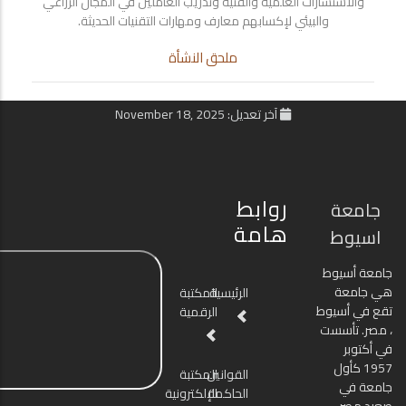
والاستشارات العلمية والفنية وتدريب العاملين في المجال الزراعي
والبيئي لإكسابهم معارف ومهارات التقنيات الحديثة.
ملحق النشأة
آخر تعديل: November 18, 2025
روابط
جامعة
هامة
اسيوط
جامعة أسيوط
هي جامعة
الرئيسية
المكتبة
تقع في أسيوط
الرقمية
، مصر. تأسست
في أكتوبر
1957 كأول
القوانين
المكتبة
جامعة في
الحاكمة
الإلكترونية