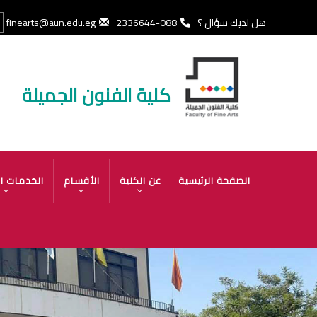
تجاوز
إلى
هل لديك سؤال ؟
088-2336644
finearts@aun.edu.eg
المحتوى
الرئيسي
كلية الفنون الجميلة
MAIN
الصفحة الرئيسية
عن الكلية
الأقسام
الخدمات ال
NAVIGATION