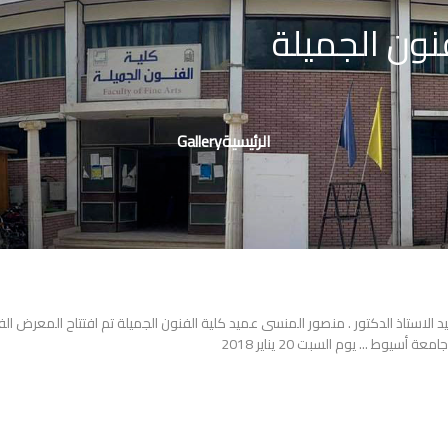
نون الجميلة
مسار
التنقل
الرئيسية
Gallery
د الاستاذ الدكتور . منصور المنسى عميد كلية الفنون الجميلة تم افتتاح المعرض الف
يوط ... يوم السبت 20 يناير 2018