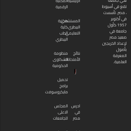
هي جامعة
الرئيسية
المكتبة
تقع في أسيوط
الرقمية
، مصر. تأسست
في أكتوبر
المستشفي
مكتبة
1957 كأول
البيطري
كلية
جامعة في
التعليمي
الطب
صعيد مصر
البيطري
لإعداد الخريجين
بأصول
نتائج
منظومة
المعرفة
الأمتحانات
الشكاوى
العلمية.
الحكومية
تحميل
برامج
مايكروسوفت
ادرس
المجلس
في
الاعلى
مصر
للجامعات