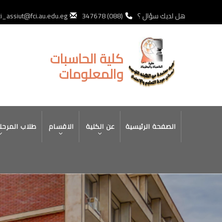
تجاوز
إلى
هل لديك سؤال ؟
(088) 347678
ci_assiut@fci.au.edu.eg
المحتوى
الرئيسي
كلية الحاسبات
والمعلومات
MAIN
الصفحة الرئيسية
عن الكلية
الاقسام
طلاب المرحل
NAVIGATION