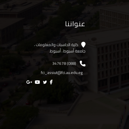
عنواننا
كلية الحاسبات والمعلومات ،
جامعة أسيوط ، أسيوط.
(088) 347678
fci_assiut@fci.au.edu.eg