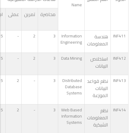
Name
محاضرة
تمرين
عملى
اج
INF411
هندسة
Information
3
2
-
5
Engineering
المعلومات
INF412
استخلاص
Data Mining
3
2
-
5
البيانات
INF413
نظم قواعد
Distributed
3
-
2
5
Database
البيانات
Systems
الموزعة
INF414
نظم
Web Based
3
-
2
5
Information
المعلومات
Systems
الشبكية