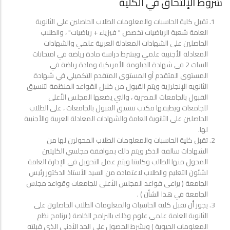
شروط الإلتحاق في الكلية
تقبل كلية الحاسبات والمعلومات الطلاب الحاصلين على الثانوية
العامة شعبة الرياضيات تخصص " فيزياء + رياضيات" ، والطلاب
الحاصلين على الشهادات المعادلة العربية علمي والشهادات
المعادلة الأجنبية علمي وبشرط دراسة مادة رياضة في امتحانات
السات 2 فى شهادة الدبلومة الأمريكية ومادة رياضة في
المستوى المتقدم أو المستوى المتقدم التكميلي في شهادة
الثانويه الإنجليزية ويتم القبول من خلال القواعد المنظمة لتنسيق
القبول بالجامعات المصرية ، والتي يضعها المجلس الأعلى
للجامعات ويطبقها مكتب تنسيق القبول بالجامعات ، على الطلاب
الحاصلين على الثانوية العامة والشهادات المعادلة العربية والأجنبية
لها.
تقبل كلية الحاسبات والمعلومات الطلاب المحولين لها من
الشهادات سالفة الذكر ويتم ذلك بموافقة مجلسي الكليتين
المحول منها الطالب وكليتنا ويتم عمل التحويل في الإدارة العامة
لشئون التعليم والطلاب لاعتماده من السيد الأستاذ الدكتور رئيس
الجامعة ( يراعى قواعد المجلس الأعلى للجامعات وقواعد مجلس
الجامعة في هذا الشأن ) .
يجوز أن تقبل كلية الحاسبات والمعلومات الطلاب الحاصلون على
الثانوية العامة علمي علوم وذلك بالبرامج الخاصة ( برنامج نظم
المعلومات الحيوية ) وبشرط الحصول على الحد الأدنى الذى قبلته