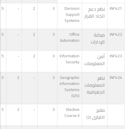
INF421
نظم دعم
Decision
3
2
-
5
Support
اتخاذ القرار
Systems
INF422
ميكنة
Office
3
2
-
5
Automation
الإدارات
INF423
أمن
Information
3
2
-
5
Security
المعلومات
INF424
نظم
Geographic
3
-
2
5
Information
المعلومات
Systems
الجغرافية
(GIS)
مقرر
Elective
3
-
2
5
Course II
اختيارى
(2)