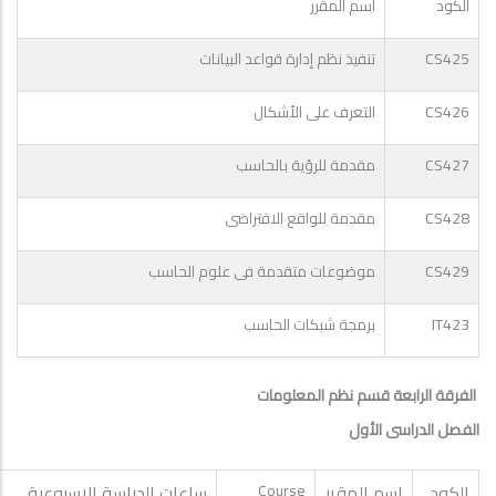
الكود
اسم المقرر
CS425
تنفيذ نظم إدارة قواعد البيانات
CS426
التعرف على الأشكال
CS427
مقدمة للرؤية بالحاسب
CS428
مقدمة للواقع الافتراضى
CS429
موضوعات متقدمة فى علوم الحاسب
IT423
برمجة شبكات الحاسب
الفرقة الرابعة قسم نظم المعلومات
الفصل الدراسى الأول
الكود
اسم المقرر
Course
ساعات الدراسة الاسبوعية