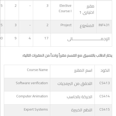
مقرر
Elective
3
-
2
5
Course I
اختيارى 1
INF431
المشروع
Project
2
-
3
5
الإجمـــــــــــــــــــــــــــالى
17
4
9
30
يختار الطالب بالتنسيق مع القسم مقرراً واحداً من المقررات التالية:
الكود
اسم المقرر
Course Name
CS413
التحقق من البرمجيات
Software verification
CS414
الحركة بالحاسب
Computer Animation
CS415
النظم الخبيرة
Expert Systems