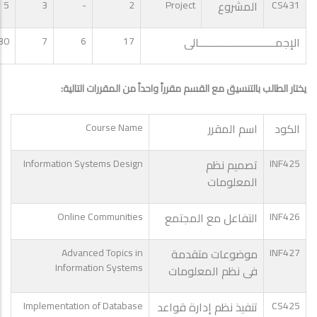
CS431
المشروع
Project
2
-
3
5
الإجمـــــــــــــــــــــــــــالى
17
6
7
30
يختار الطالب بالتنسيق مع القسم مقرراً واحداً من المقررات التالية:
الكود
اسم المقرر
Course Name
INF425
تصميم نظم
Information Systems Design
المعلومات
INF426
التفاعل مع المجتمع
Online Communities
INF427
موضوعات متقدمة
Advanced Topics in
Information Systems
فى نظم المعلومات
CS425
تنفيذ نظم إدارة قواعد
Implementation of Database