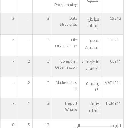
Programming
CS212
هياكل
Data
3
-
3
Structures
البيانات
INF211
تنظيم
File
3
-
2
Organization
الملفات
CE211
منظومات
Computer
3
2
-
Organization
الحاسب
MATH211
رياضيات
Mathematics
3
2
-
III
(3)
HUM211
كتابة
Report
2
1
-
Writing
التقارير
الإجمـــــــــــــــــــــــــــالى
17
5
8