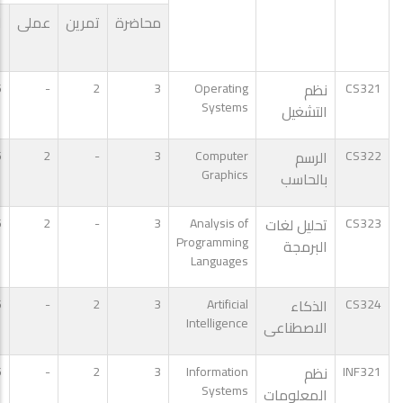
محاضرة
تمرين
عملى
ا
CS321
نظم
Operating
3
2
-
5
Systems
التشغيل
CS322
الرسم
Computer
3
-
2
5
Graphics
بالحاسب
CS323
تحليل لغات
Analysis of
3
-
2
5
Programming
البرمجة
Languages
CS324
الذكاء
Artificial
3
2
-
5
Intelligence
الاصطناعى
INF321
نظم
Information
3
2
-
5
Systems
المعلومات