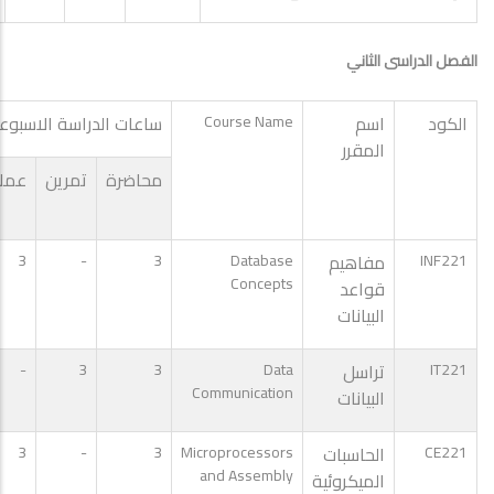
الفصل الدراسى الثاني
الكود
اسم
Course Name
ساعات الدراسة الاسبوع
المقرر
محاضرة
تمرين
عمل
INF221
مفاهيم
Database
3
-
3
Concepts
قواعد
البيانات
IT221
تراسل
Data
3
3
-
Communication
البيانات
CE221
الحاسبات
Microprocessors
3
-
3
and Assembly
الميكروئية