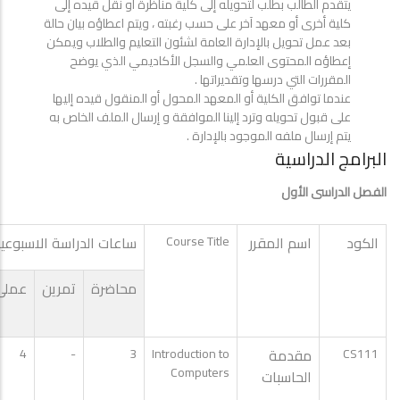
يتقدم الطالب بطلب لتحويله إلى كلية مناظرة أو نقل قيده إلى
كلية أخرى أو معهد آخر على حسب رغبته ، ويتم اعطاؤه بيان حالة
بعد عمل تحويل بالإدارة العامة لشئون التعليم والطلاب ويمكن
إعطاؤه المحتوى العلمي والسجل الأكاديمي الذي يوضح
المقررات التي درسها وتقديراتها .
عندما توافق الكلية أو المعهد المحول أو المنقول قيده إليها
على قبول تحويله وترد إلينا الموافقة و إرسال الملف الخاص به
يتم إرسال ملفه الموجود بالإدارة .
البرامج الدراسية
الفصل الدراسى الأول
الكود
اسم المقرر
Course Title
ساعات الدراسة الاسبوعي
محاضرة
تمرين
عملى
CS111
مقدمة
Introduction to
3
-
4
Computers
الحاسبات