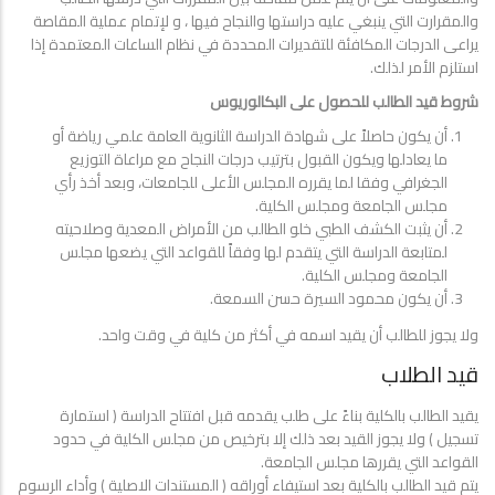
والمقرارت التي ينبغي عليه دراستها والنجاح فيها ، و لإتمام عملية المقاصة
يراعى الدرجات المكافئة للتقديرات المحددة في نظام الساعات المعتمدة إذا
استلزم الأمر لذلك.
شروط قيد الطالب للحصول على البكالوريوس
أن يكون حاصلاً على شهادة الدراسة الثانوية العامة علمي رياضة أو
ما يعادلها ويكون القبول بترتيب درجات النجاح مع مراعاة التوزيع
الجغرافي وفقا لما يقرره المجلس الأعلى للجامعات، وبعد أخذ رأي
مجلس الجامعة ومجلس الكلية.
أن يثبت الكشف الطبي خلو الطالب من الأمراض المعدية وصلاحيته
لمتابعة الدراسة التي يتقدم لها وفقاً للقواعد التي يضعها مجلس
الجامعة ومجلس الكلية.
أن يكون محمود السيرة حسن السمعة.
ولا يجوز للطالب أن يقيد اسمه في أكثر من كلية في وقت واحد.
قيد الطلاب
يقيد الطالب بالكلية بناءً على طلب يقدمه قبل افتتاح الدراسة ( استمارة
تسجيل ) ولا يجوز القيد بعد ذلك إلا بترخيص من مجلس الكلية في حدود
القواعد التي يقررها مجلس الجامعة.
يتم قيد الطالب بالكلية بعد استيفاء أوراقه ( المستندات الاصلية ) وأداء الرسوم