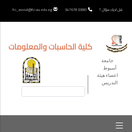
تجاوز
إلى
هل لديك سؤال ؟
(088) 347678
fci_assiut@fci.au.edu.eg
المحتوى
الرئيسي
كلية الحاسبات والمعلومات
TOP
جامعة
HEADER
أسيوط
اعضاء هيئة
MENU
التدريس
بحث