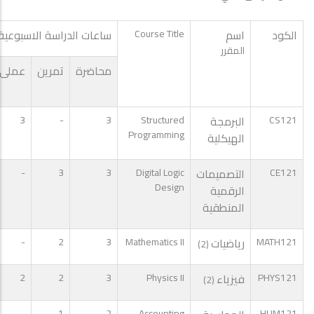
الكود
اسم
Course Title
ساعات الدراسة الاسبوعية
المقرر
محاضرة
تمرين
عملى
CS121
البرمجة
Structured
3
-
3
Programming
الهيكلية
CE121
التصميمات
Digital Logic
3
3
-
Design
الرقمية
المنطقية
MATH121
رياضيات
Mathematics II
3
2
-
(2)
PHYS121
فيزياء
Physics II
3
2
2
(2)
-
1
2
Accounting
HUM121