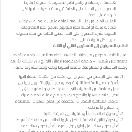
هندسة البرمجيات وبرنامج نظم المعلومات الحيوية ) بشرط
الحصول على الحد الأدنى للكلية في سنة حصوله عليها لكل
شهادة على حدة .
الطلاب الحاصلون على الثانوية العامة علمي علوم أو شهادات
معادلة عربية أو أجنبية يجوز قبولهم ببرنامج نظم المعلومات
الحيوية بشرط الحصول على الحد الأدنى للكلية في سنة حصوله
عليها لكل شهادة على حدة .
الطلاب المحولون إلى المستوى الثاني أو الثالث
تقبل الكلية المحولين من كليات الحاسبات (جامعة المنيا – جامعة الأقصر -
جامعة عين شمس – جامعة المنصورة) لتماثل اللوائح بين الكليات الأربعة
وكلية الحاسبات والمعلومات جامعة أسيوط وذلك وفقاً للشروط التالية :
ينبه على الراغبين في التحويل إلى الكلية من الكليات المشار إليها
بأنه يتم عمل المقاصة اللازمة بعد وصول أوراق التحويل ويراعى
عمل مقاصة بين المقررات التي درسها الطالب والمقررات التي
ينبغي عليه دراستها والنجاح فيها، ولإتمام عملية المقاصة يراعى
الدرجات المكافئة للتقديرات المحددة في نظام الساعات المعتمدة
إذا استلزم الأمر ذلك .
أن يكون الطالب ناجحاً ومنقولا إلى الفرقة الثانية.
أن تكون الثانوية العامة الحاصل عليها الطالب من محافظة أسيوط
أو أن يكون هناك نقل إداري لولي أمره ، أو أن يكون هناك عقد