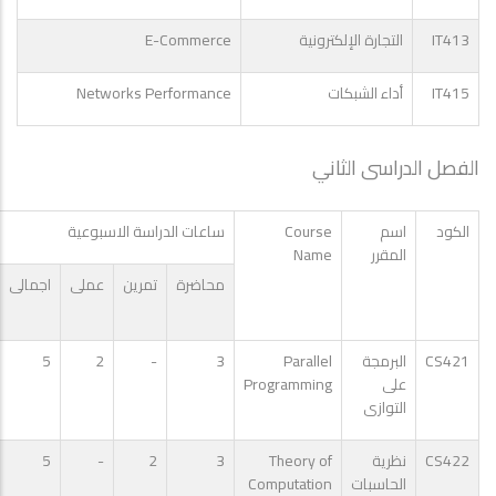
E-Commerce
IT413
التجارة الإلكترونية
Networks Performance
IT415
أداء الشبكات
الفصل الدراسى الثاني
Course
الكود
اسم
ساعات الدراسة الاسبوعية
Name
المقرر
محاضرة
تمرين
عملى
اجمالى
5
2
-
3
Parallel
CS421
البرمجة
Programming
على
التوازى
5
-
2
3
Theory of
CS422
نظرية
Computation
الحاسبات