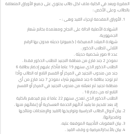
المقررة ويعد في الكلية ملف لكل طالب يحتوي على جميع الأوراق المتعلقة
بالطالب، وعلى الأخص :
الأوراق المقدمة لإجراء القيد وهى : -
الشهادة الأصلية الدالة على النجاح ومعتمدة بخاتم شعار
الجمهورية.
شهادة الميلاد المميكنة ( كمبيوتر) حديثه مدون بها الرقم
الثلاثي للطلاب الذكور .
عدد 8 صور شخصية حديثة .
نموذج 2 جند فارغ من منطقة التجنيد للطلاب الذكور فقط .
الطلاب الذكور الذي سنهم 19 عاما فأكثر عليهم إحضار بطاقة 6
جند من مندوب التجنيد في المركز أو القسم التابع له الطالب وأذا
لم توجد بطاقة 6 جند فعليهم شراء نموذج 7 جند فارغ من أي
منطقة تجنيد ثم تعبئته من مندوب التجنيد في المركز أو القسم
التابع له من دفتر 18 .
الطلاب الذكور الذي تعدي سنهم 22 عاما لا يتم قيدهم بالكلية
إلا بعد تقديم ما يفيد أدائهم الخدمة العسكرية أو إعفائهم منها .
بيان أحوال الطالب الدراسية وتواريخها (القيد والإمتحانات ونتائجها
وتقديراتها).
بيان العقوبات التأديبية الموقعة عليه.
بيان بالأعذارالمرضية و وقف القيد .