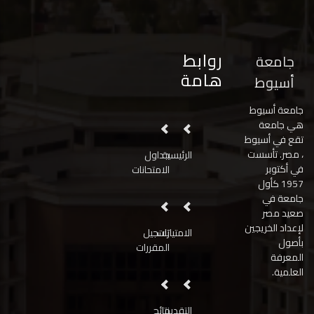
روابط
جامعة
هامة
أسيوط
جامعة أسيوط
هي جامعة
تقع في أسيوط
، مصر. تأسست
الرئيسية
جداول
في أكتوبر
الامتحانات
1957 كأول
جامعة في
صعيد مصر
لإعداد الخريجين
الامتيازات
تسجيل
بأصول
المقررات
المعرفة
العلمية.
التقديم
نتائج