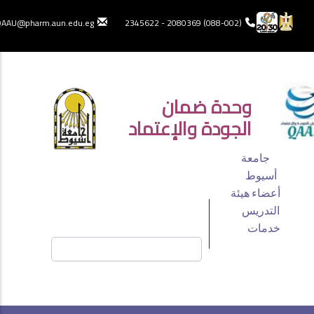
تجاوز
إلى
AAU@pharm.aun.edu.eg
(088-002) 2080369 - 2345622
المحتوى
الرئيسي
 الدخول
وحدة ضمان
الجودة والإعتماد
TOP
جامعة
HEADER
أسيوط
أعضاء هيئة
MENU
التدريس
خدمات
بحث