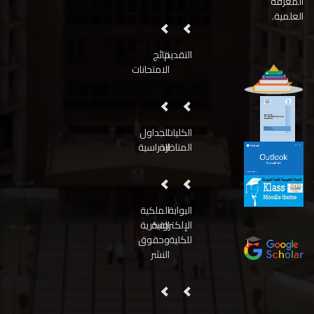
المعرفة
العلمية.
التقديم
نتائج
الامتحانات
الكليات
الجداول
المناظرة
الدراسية
البوابة
الملكية
الإلكترونية
الفكرية
للكلية
وحقوق
النشر