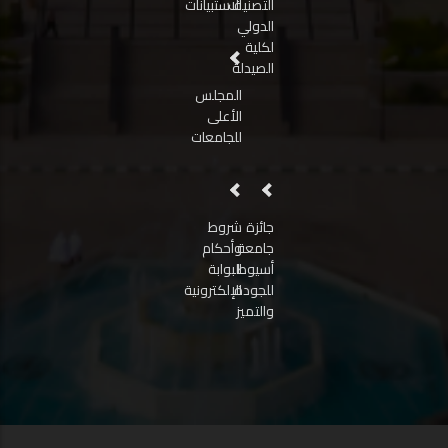
التصنيف
الاستبيانات
الدولي
لكلية
الصيدلة
المجلس
الأعلى
للجامعات
جائزة
شروط
جامعة
وأحكام
أسيوط
البوابة
للجودة
الإلكترونية
والتميز