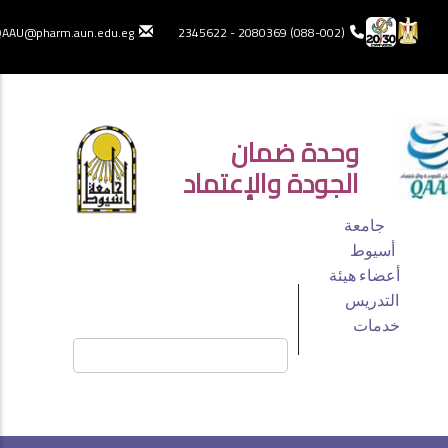
تجاوز
إلى
AAU@pharm.aun.edu.eg
(088-002) 2080369 - 2345622
المحتوى
الرئيسي
 الدخول
وحدة ضمان
الجودة والإعتماد
TOP
جامعة
HEADER
أسيوط
أعضاء هيئة
MENU
التدريس
خدمات
بحث