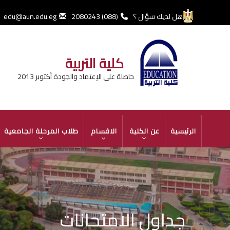
تجاوز
إلى
هل لديك سؤال ؟
(088) 2080243
edu@aun.edu.eg
المحتوى
الرئيسي
كلية التربية
حاصلة على الإعتماد والجودة أكتوبر 2013
MAIN
الرئيسية
عن الكلية
الاقسام
طلاب المرحلة الجامعية
NAVIGATION
جداول الامتحانات