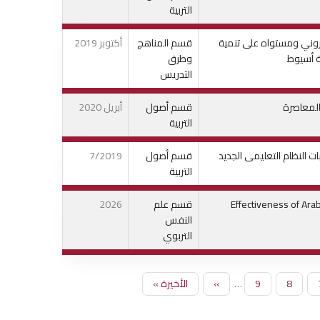
التربية
Video وتوقيت الدعم الالكتروني ومستواه على تنمية
قسم المناهج
أكتوبر 2019
ة أسيوط
وطرق
التدريس
المعاصرة
قسم أصول
أبريل 2020
التربية
ت النظام التعليمى الجديد
قسم أصول
7/2019
التربية
Effectiveness of Ara
قسم علم
2026
النفس
التربوي
لصفحة
8
الصفحة
9
…
الصفحة
››
الصفحة
Last
الأخيرة »
التالية
page