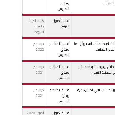
ابتدائية
وطرق
التدريس
قسم أصول
كلية التربية -
التربية
جامعة
أسيوط
نمطي تنظيم المحتوى الرقمي (الخرائط الدلالية / لوحات الأحداث) بإستخدام منصة Padlet وأثرهما
قسم المناهج
ديسمبر
لوم المهنية.
وطرق
2022
التدريس
 خلال روبوت الدردشة على
قسم المناهج
ديسمبر
 المهنية التربوي
وطرق
2021
التدريس
 الحاسب الآلي لطلاب كلية
قسم المناهج
ديسمبر
وطرق
2021
التدريس
قسم أصول
أكتوبر 2020