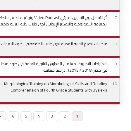
7
أثر التفاعل بين التدوين المرئي  Podcast
المعرفة التكنولوجية والتفكير الإيجابي لدى طلاب كلية التربية جامع
8
متطلبات تدعيم التربية المدنية لدى طلاب الجامعة في ضوء التغيرات 
9
الاحتياجات التدريبية لمعلمي المدارس الثانوية العامة فى ضوء متطلبا
فى مصر (2018 / 2019) : دراسة ميدانية
bic Morphological Training on Morphological Skills and Reading
10
Comprehension of Fourth Grade Students with Dyslexia
1
Current
2
الصفحة
3
الصفحة
4
الصفحة
5
الصفحة
6
الصفحة
7
ا
Pagination
page