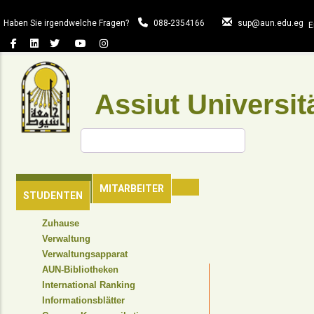
Direkt
zum
Haben Sie irgendwelche Fragen?
088-2354166
sup@aun.edu.eg
E
Inhalt
Assiut Universit
Suche
HAUPTSEITE
MITARBEITER
STUDENTEN
TOP
Zuhause
HEADER
Verwaltung
NAVIGATION
Verwaltungsapparat
MENU
AUN-Bibliotheken
International Ranking
Informationsblätter