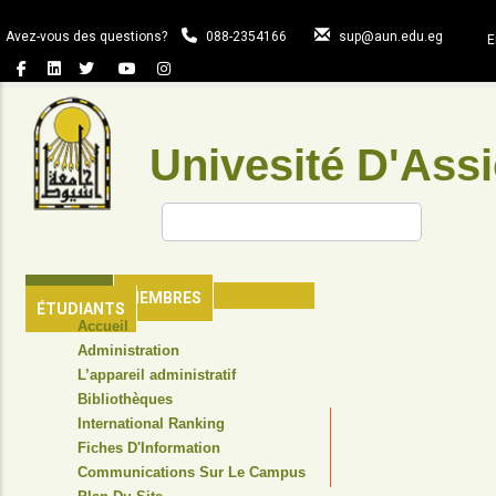
Aller
au
Avez-vous des questions?
088-2354166
sup@aun.edu.eg
E
contenu
principal
Univesité D'Assi
Rechercher
ACCUEIL
MEMBRES
ÉTUDIANTS
TOP
Accueil
HEADER
Administration
NAVIGATION
L’appareil administratif
MENU
Bibliothèques
International Ranking
Fiches D'Information
Communications Sur Le Campus