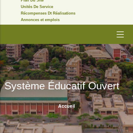
Plan Du Site
Unités De Service
Récompenses Dt Réalisations
Annonces et emplois
Système Éducatif Ouvert
Fil
Accueil
D'Ariane