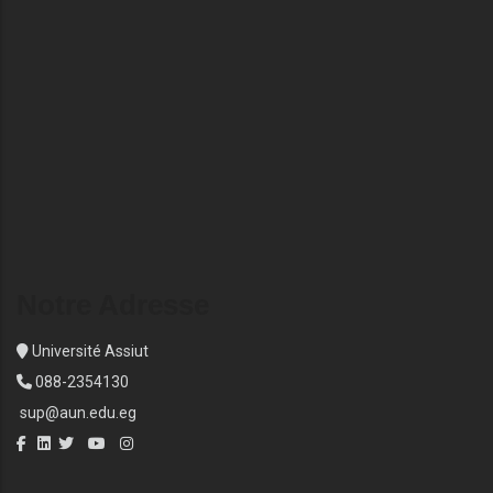
Notre Adresse
Université Assiut
088-2354130
sup@aun.edu.eg