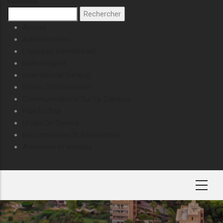
Étudiants
Rechercher
TOP
Accueil
HEADER
Administration
NAVIGATION
L’appareil administratif
MENU
Bibliothèques
International Ranking
Fiches D'Information
Communications Sur Le Campus
Plan Du Site
Unités De Service
Récompenses Dt Réalisations
Annonces et emplois